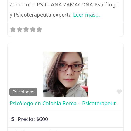
Zamacona PSIC. ANA ZAMACONA Psicóloga
y Psicoterapeuta experta
Leer más...
Fav
Psicólogos
Psicólogo en Colonia Roma – Psicoterapeuta Experta Cinthya
Precio:
$600