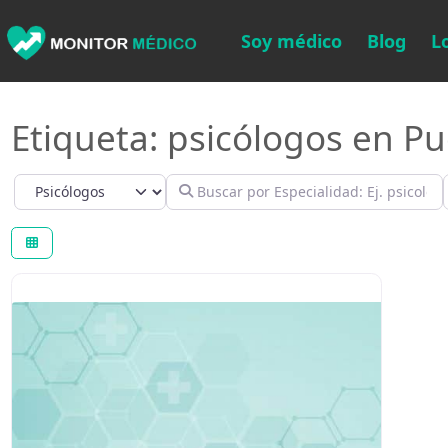
Soy médico
Blog
L
Etiqueta: psicólogos en P
Select search type
Buscar por Especialidad: Ej. psicológo