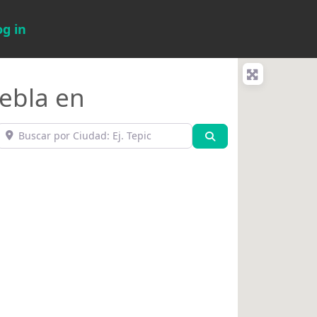
og in
uebla en
Buscar por Ciudad: Ej. Tepic
Búsqueda