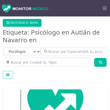
MOSTRAR EL MAPA
Etiqueta: Psicólogo en Autlán de
Navarro en
Select search type
Buscar por Especialidad: Ej. psicológo
Buscar por Ciudad: Ej. Tepic
Bús