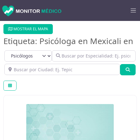
MOSTRAR EL MAPA
Etiqueta: Psicóloga en Mexicali en
Select search type
Buscar por Especialidad: Ej. psicológo
Buscar por Ciudad: Ej. Tepic
Bús