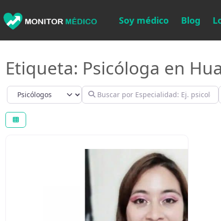
Soy médico
Blog
L
Etiqueta: Psicóloga en Hu
Select search type
Buscar por Especialidad: Ej. psicológo