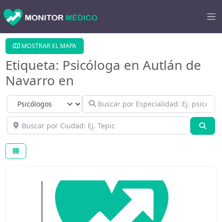
MOSTRAR EL MAPA
Etiqueta: Psicóloga en Autlán de
Navarro en
Select search type
Buscar por Especialidad: Ej. psicológo
Buscar por Ciudad: Ej. Tepic
Bús