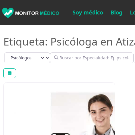
Soy médico
Blog
L
Etiqueta: Psicóloga en Ati
Select search type
Buscar por Especialidad: Ej. psicológo